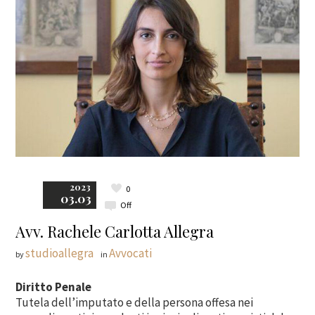
2023
0
03.03
Off
Avv. Rachele Carlotta Allegra
studioallegra
Avvocati
by
in
Diritto Penale
Tutela dell’imputato e della persona offesa nei