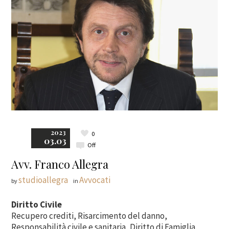
2023
0
03.03
Off
Avv. Franco Allegra
studioallegra
Avvocati
by
in
Diritto Civile
Recupero crediti, Risarcimento del danno,
Responsabilità civile e sanitaria, Diritto di Famiglia,