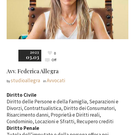
2023
0
03.03
Off
Avv. Federica Allegra
studioallegra
Avvocati
by
in
Diritto Civile
Diritto delle Persone e della Famiglia, Separazioni e
Divorzi, Contrattualistica, Diritto dei Consumatori,
Risarcimento danni, Proprietà e Diritti reali,
Condominio, Locazioni e Sfratti, Recupero crediti
Diritto Penale
Tutela dell’imputato e della persona offesa nei