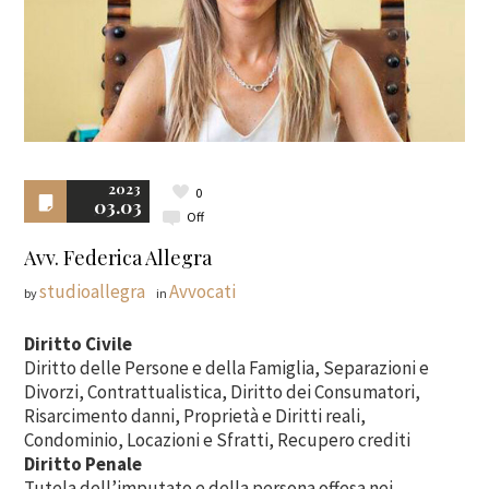
2023
0
03.03
Off
Avv. Federica Allegra
studioallegra
Avvocati
by
in
Diritto Civile
Diritto delle Persone e della Famiglia, Separazioni e
Divorzi, Contrattualistica, Diritto dei Consumatori,
Risarcimento danni, Proprietà e Diritti reali,
Condominio, Locazioni e Sfratti, Recupero crediti
Diritto Penale
Tutela dell’imputato e della persona offesa nei