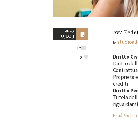
2023
Avv. Fede
03.03
studioal
by
Off
Diritto Civ
0
Diritto del
Contrattual
Proprietà e
crediti
Diritto Pe
Tutela dell
riguardanti
Read More