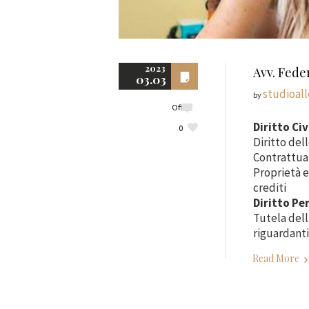
2023
Avv. Fede
03.03
studioal
by
Off
Diritto Civ
0
Diritto del
Contrattual
Proprietà e
crediti
Diritto Pe
Tutela dell
riguardanti
Read More