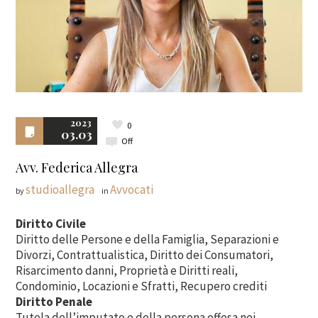
2023
0
03.03
Off
Avv. Federica Allegra
studioallegra
Avvocati
by
in
Diritto Civile
Diritto delle Persone e della Famiglia, Separazioni e
Divorzi, Contrattualistica, Diritto dei Consumatori,
Risarcimento danni, Proprietà e Diritti reali,
Condominio, Locazioni e Sfratti, Recupero crediti
Diritto Penale
Tutela dell’imputato e della persona offesa nei