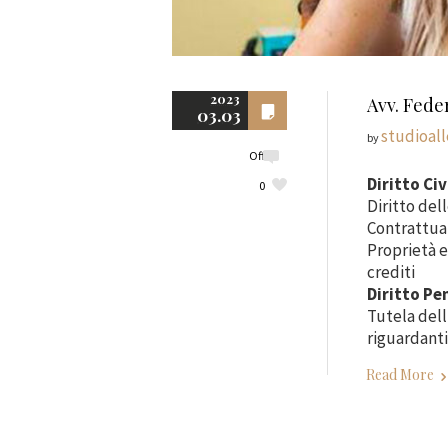
2023
Avv. Fede
03.03
studioal
by
Off
Diritto Civ
0
Diritto del
Contrattual
Proprietà e
crediti
Diritto Pe
Tutela dell
riguardanti
Read More