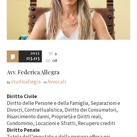
2023
0
03.03
Off
Avv. Federica Allegra
studioallegra
Avvocati
by
in
Diritto Civile
Diritto delle Persone e della Famiglia, Separazioni e
Divorzi, Contrattualistica, Diritto dei Consumatori,
Risarcimento danni, Proprietà e Diritti reali,
Condominio, Locazioni e Sfratti, Recupero crediti
Diritto Penale
Tutela dell’imputato e della persona offesa nei