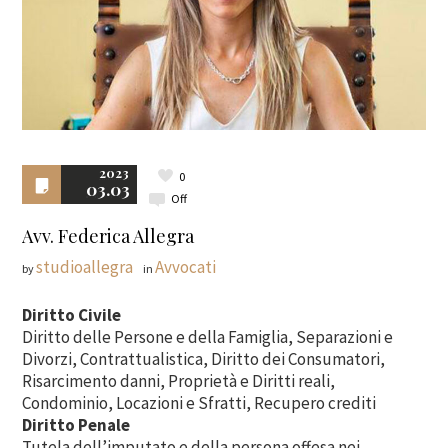
2023
0
03.03
Off
Avv. Federica Allegra
studioallegra
Avvocati
by
in
Diritto Civile
Diritto delle Persone e della Famiglia, Separazioni e
Divorzi, Contrattualistica, Diritto dei Consumatori,
Risarcimento danni, Proprietà e Diritti reali,
Condominio, Locazioni e Sfratti, Recupero crediti
Diritto Penale
Tutela dell’imputato e della persona offesa nei