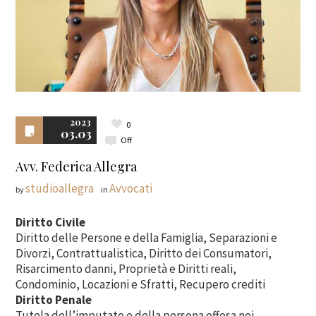
2023
0
03.03
Off
Avv. Federica Allegra
studioallegra
Avvocati
by
in
Diritto Civile
Diritto delle Persone e della Famiglia, Separazioni e
Divorzi, Contrattualistica, Diritto dei Consumatori,
Risarcimento danni, Proprietà e Diritti reali,
Condominio, Locazioni e Sfratti, Recupero crediti
Diritto Penale
Tutela dell’imputato e della persona offesa nei